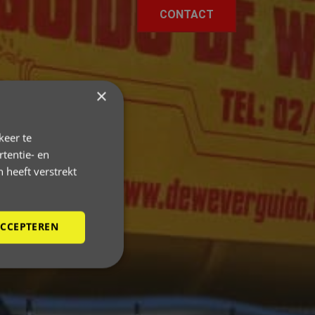
CONTACT
×
keer te
tentie- en
 heeft verstrekt
ACCEPTEREN