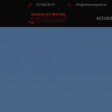
02/582.80.97
info@deweverguido.be
ACCUEI