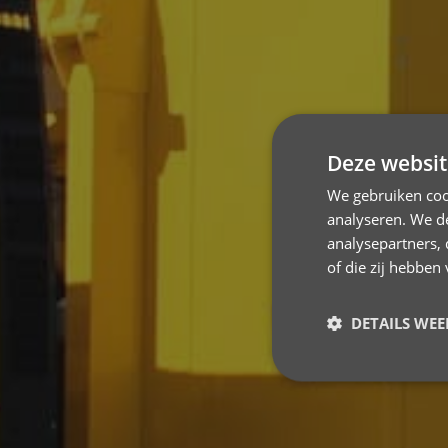
Deze websit
We gebruiken coo
analyseren. We de
analysepartners,
of die zij hebbe
DETAILS WE