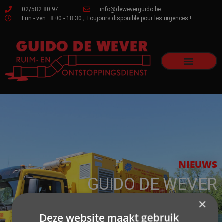
02/582.80.97
info@deweverguido.be
Lun - ven : 8:00 - 18:30 ; Toujours disponible pour les urgences !
NIEUWS
GUIDO DE WEVER
×
WANNEER DE SERVICE TOP MOET
Deze website maakt gebruik