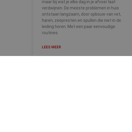
maar bij wat je elke dag in je afvoer laat
verdwijnen. De meeste problemen in huis
ontstaan langzaam, door opbouw van vet,
haren, zeepresten en spullen die niet in de
leiding horen. Met een paar eenvoudige
routines
LEES MEER
GUIDO DE WEVER
2026
© Alle rechten voorbehouden
Algemene voorwaarden
–
Privacyverklaring