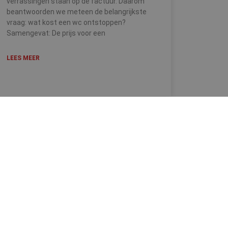
verrassingen staan op de factuur. Daarom
beantwoorden we meteen de belangrijkste
vraag: wat kost een wc ontstoppen?
Samengevat: De prijs voor een
LEES MEER
Contact
02/582.80.97