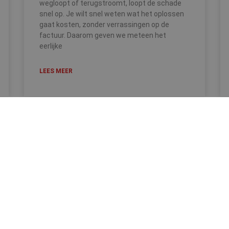
wegloopt of terugstroomt, loopt de schade
snel op. Je wilt snel weten wat het oplossen
gaat kosten, zonder verrassingen op de
factuur. Daarom geven we meteen het
eerlijke
LEES MEER
1
2
3
Diensten
Ruimingsdienst