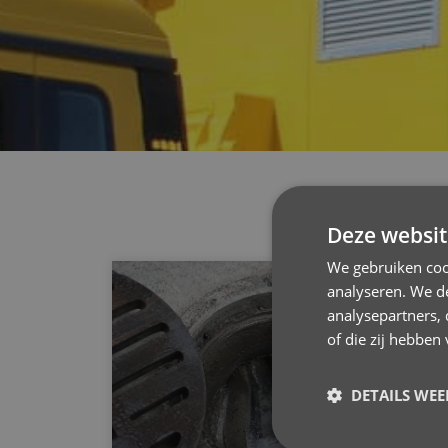
Deze websit
We gebruiken coo
analyseren. We de
analysepartners,
of die zij hebbe
DETAILS WE