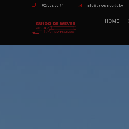
02/582.80.97
info@deweverguido.be
HOME