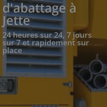
d'abattage à
Jette
24 heures sur 24, 7 jours
sur 7 et rapidement sur
place