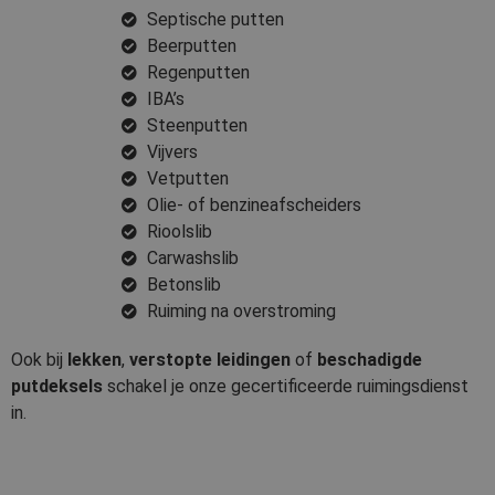
Septische putten
Beerputten
Regenputten
IBA’s
Steenputten
Vijvers
Vetputten
Olie- of benzineafscheiders
Rioolslib
Carwashslib
Betonslib
Ruiming na overstroming
Ook bij
lekken
,
verstopte leidingen
of
beschadigde
putdeksels
schakel je onze gecertificeerde ruimingsdienst
in.