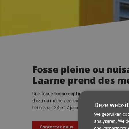
Fosse pleine ou nuis
Laarne prend des m
Une fosse
fosse septique
ou
citerne
peut être
d’eau ou même des inondations… Ce sont des sig
Deze websit
heures sur 24 et 7 jours sur 7 pour les intervent
We gebruiken coo
analyseren. We de
Contactez nous
analysepartners,