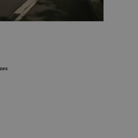
ises
: