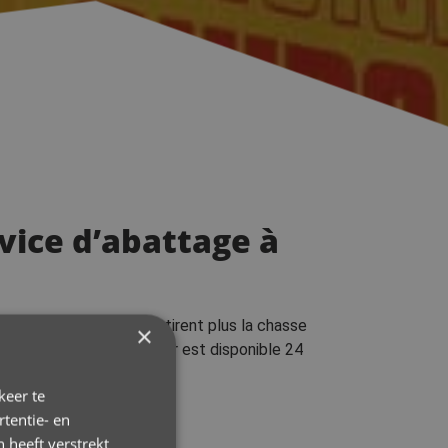
rvice d’abattage à
 des toilettes qui ne tirent plus la chasse
×
aarne
de Guido De Wever est disponible 24
keer te
tentie- en
 heeft verstrekt