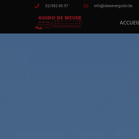
02/582.80.97
info@deweverguido.be
ACCUEI