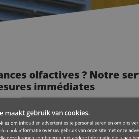
ances olfactives ? Notre se
esures immédiates
 à l’origine de nombreux désagréments. Des odeurs nauséabondes,
naux qu’il vaut mieux ne pas ignorer. Les
service d’abattage
à
L
e maakt gebruik van cookies.
ions d’urgence et l’entretien préventif.
kies om inhoud en advertenties te personaliseren en om ons ver
len ook informatie over uw gebruik van onze site met onze adver
 die deze kunnen combineren met andere informatie die u aan hen