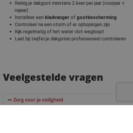
Reinig je dakgoot minstens 2 keer per jaar (voorjaar +
najaar)
Installeer een
bladvanger
of
gootbescherming
Controleer na een storm of er ophopingen zijn
Kijk regelmatig of het water vlot wegloopt
Laat bij twijfel je dakgoten professioneel controleren
Veelgestelde vragen
Zorg voor je veiligheid
Gemiddeld tussen €65 en €90. De prijs hangt af van de
ernst van de verstopping, bereikbaarheid en eventuele
extra werken.