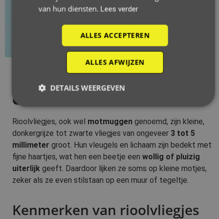
van hun diensten.
Lees verder
ALLES ACCEPTEREN
ALLES AFWIJZEN
Hoe zien rioolvliegjes
DETAILS WEERGEVEN
eruit?
Rioolvliegjes, ook wel
motmuggen
genoemd, zijn kleine,
donkergrijze tot zwarte vliegjes van ongeveer
3 tot 5
millimeter
groot. Hun vleugels en lichaam zijn bedekt met
fijne haartjes, wat hen een beetje een
wollig of pluizig
uiterlijk
geeft. Daardoor lijken ze soms op kleine motjes,
zeker als ze even stilstaan op een muur of tegeltje.
Kenmerken van rioolvliegjes