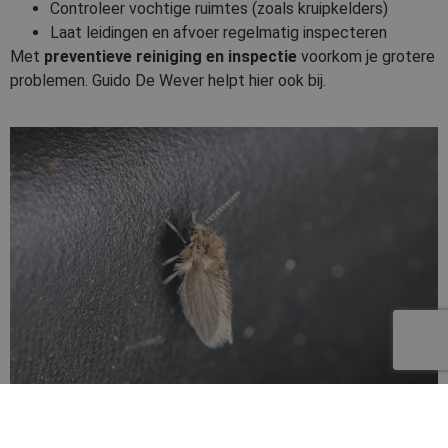
Controleer vochtige ruimtes (zoals kruipkelders)
Laat leidingen en afvoer regelmatig inspecteren
Met
preventieve reiniging en inspectie
voorkom je grotere
problemen. Guido De Wever helpt hier ook bij.