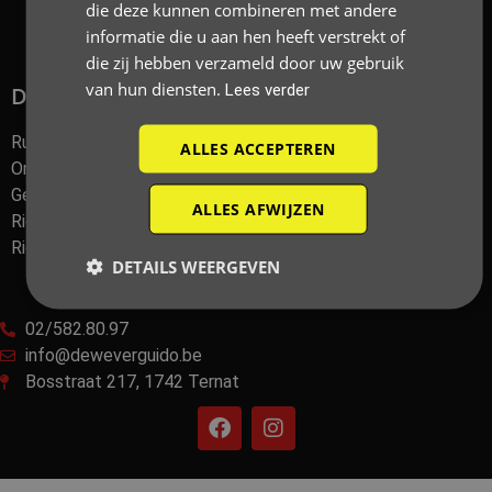
die deze kunnen combineren met andere
Also look at
Riooldienst.be
informatie die u aan hen heeft verstrekt of
die zij hebben verzameld door uw gebruik
van hun diensten.
Lees verder
Diensten
Ruimingsdienst
ALLES ACCEPTEREN
Ontstoppingsdienst
Geurdetectie & Camera Inspectie
ALLES AFWIJZEN
Riool Reiniging
Riool Renovatie
DETAILS WEERGEVEN
Contact
02/582.80.97
info@deweverguido.be
Bosstraat 217, 1742 Ternat