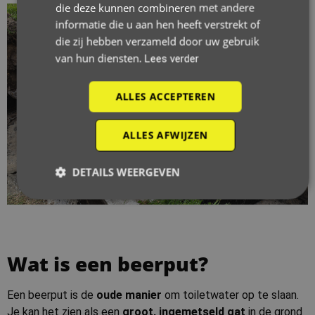
die deze kunnen combineren met andere
informatie die u aan hen heeft verstrekt of
die zij hebben verzameld door uw gebruik
van hun diensten.
Lees verder
ALLES ACCEPTEREN
ALLES AFWIJZEN
DETAILS WEERGEVEN
Wat is een beerput?
Een beerput is de
oude manier
om toiletwater op te slaan.
Je kan het zien als een
groot, ingemetseld gat
in de grond