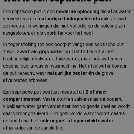
Een septische put is een
moderne oplossing
die afvalwater
verwerkt via een
natuurlijke biologische afbraak
. Je vindt
ze meestal in woningen die niet volledig op de riolering zijn
aangesloten, of als voorfilter voor het riool.
In tegenstelling tot een beerput vangt een septische put
zowel
zwart als grijs water
op. Dat betekent al het
huishoudelijk afvalwater: toiletwater, maar ook water van
douche, bad, afwas en wasmachine. Het afvalwater komt in
de put terecht, waar
natuurlijke bacteriën
de grove
afvalresten afbreken.
Een septische put bestaat meestal uit
2 of meer
compartimenten
. Vaste stoffen zakken naar de bodem,
vloeibaar water gaat verder naar het volgende deel en wordt
daar verder gezuiverd. Het gezuiverde water wordt daarna
geloosd naar het
rioleringnet of oppervlaktewater
,
afhankelijk van de aansluiting.