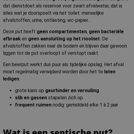
dat dienstdoet als reservoir voor zwart afvalwater, dat is
alles wat je doorspoelt via het toilet: menselijke
afvalstoffen, urine, ontlasting, wc-papier…
Deze put heeft
geen compartimenten
,
geen bacteriële
afbraak
en
geen aansluiting op het rioolnet
. De
afvalstoffen zakken naar de bodem en blijven daar gewoon
liggen tot de put overloopt of verstopt raakt.
Een beerput werkt dus puur als tijdelijke opslag. Het afval
moet regelmatig verwijderd worden door het te
laten
ledigen
.
grote kans op
geurhinder
en
vervuiling
slib en gassen
stapelen zich op
frequent ruimen
nodig: gemiddeld elke 1 à 2 jaar
Wat is een septische put?