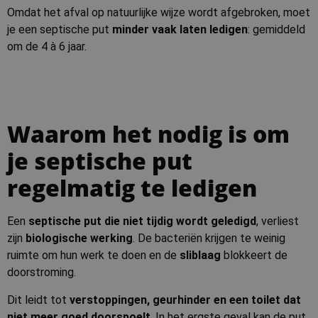
Omdat het afval op natuurlijke wijze wordt afgebroken, moet
je een septische put
minder vaak laten ledigen
: gemiddeld
om de 4 à 6 jaar.
Waarom het nodig is om
je septische put
regelmatig te ledigen
Een
septische put die niet tijdig wordt geledigd
, verliest
zijn
biologische werking
. De bacteriën krijgen te weinig
ruimte om hun werk te doen en de
sliblaag
blokkeert de
doorstroming.
Dit leidt tot
verstoppingen, geurhinder en een toilet dat
niet meer goed doorspoelt
. In het ergste geval kan de put