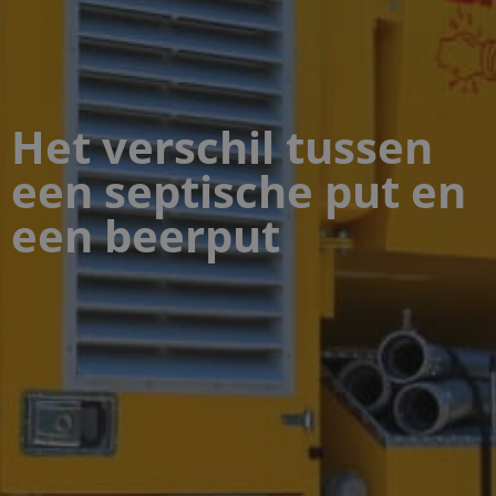
Het verschil tussen
een septische put en
een beerput