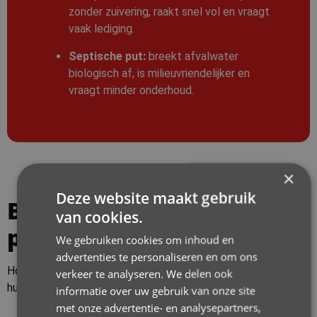
zonder zuivering, raakt snel vol en vraagt
vaak lediging.
Septische put:
breekt afvalwater
biologisch af, is milieuvriendelijker en
vraagt minder onderhoud.
×
Deze website maakt gebruik
Beerput of een septische
van cookies.
put: wat is het verschil?
We gebruiken cookies om inhoud en
advertenties te personaliseren en om ons
Hoewel beide types “putten” zijn die afvalwater opvangen, is
verkeer te analyseren. We delen ook
hun
werking, inhoud en aansluiting totaal verschillend
.
informatie over uw gebruik van onze site
met onze advertentie- en analysepartners,