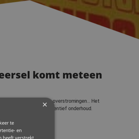
 Beersel komt meteen
 meer doorspoelt of zelfs overstromingen… Het
×
poedinterventies en preventief onderhoud.
keer te
tentie- en
 heeft verstrekt