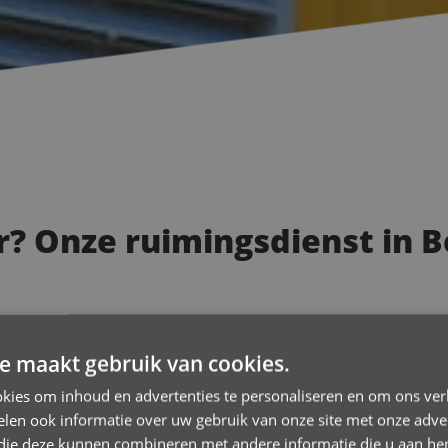
er? Onze ruimingsdienst in
 voor veel ongemak zorgen. Vieze geurtjes, een toilet dat niet
sdienst
in
Beersel
van Guido De Wever is 24/7 bereikbaar voor s
e maakt gebruik van cookies.
kies om inhoud en advertenties te personaliseren en om ons ver
len ook informatie over uw gebruik van onze site met onze adver
 die deze kunnen combineren met andere informatie die u aan hen