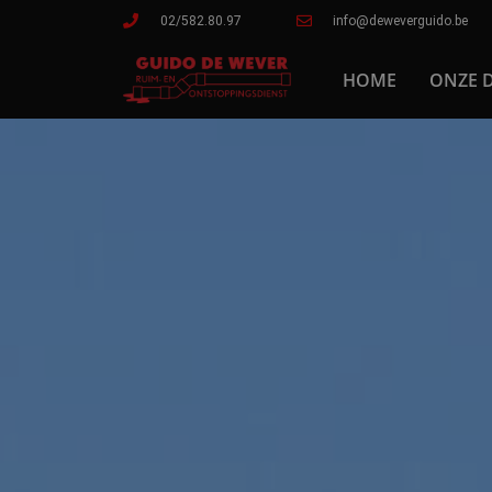
02/582.80.97
info@deweverguido.be
HOME
ONZE 