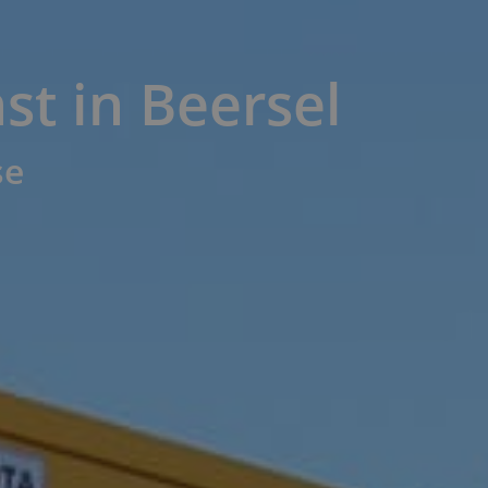
t in Beersel ​
se