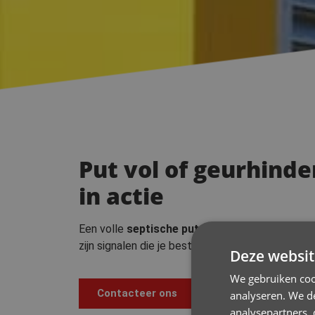
Put vol of geurhind
in actie
Een volle
septische put
of
regenwaterput
kan
zijn signalen die je best niet negeert. De
ruiming
Deze websit
We gebruiken coo
Contacteer ons
analyseren. We de
analysepartners,