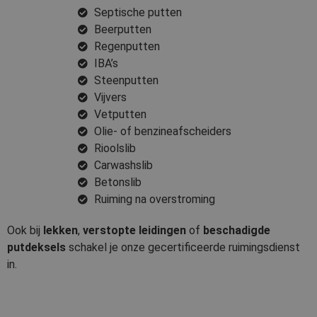
Septische putten
Beerputten
Regenputten
IBA’s
Steenputten
Vijvers
Vetputten
Olie- of benzineafscheiders
Rioolslib
Carwashslib
Betonslib
Ruiming na overstroming
Ook bij
lekken
,
verstopte leidingen
of
beschadigde
putdeksels
schakel je onze gecertificeerde ruimingsdienst
in.