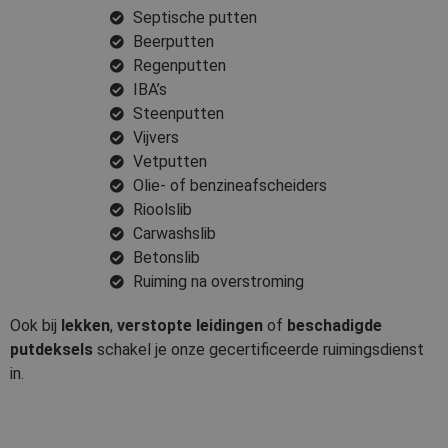
Septische putten
Beerputten
Regenputten
IBA’s
Steenputten
Vijvers
Vetputten
Olie- of benzineafscheiders
Rioolslib
Carwashslib
Betonslib
Ruiming na overstroming
Ook bij
lekken
,
verstopte leidingen
of
beschadigde
putdeksels
schakel je onze gecertificeerde ruimingsdienst
in.