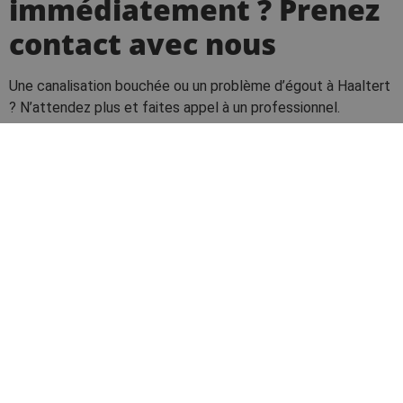
immédiatement ? Prenez
contact avec nous
Une canalisation bouchée ou un problème d’égout à Haaltert
? N’attendez plus et faites appel à un professionnel.
Appelez-nous 24 heures sur 24 et 7 jours sur 7 pour les
interventions urgentes :
02 582 80 97
Demande de devis
Zone de travail : toute la région de Haaltert et les
municipalités environnantes
Nos professionnels expérimentés vous garantissent une
solution rapide et efficace, sans tracas. Guido De Wever est
actif en Flandre orientale, dans le Brabant flamand et dans la
région de Bruxelles-Capitale.
Prenez contact avec nous
dès aujourd’hui !