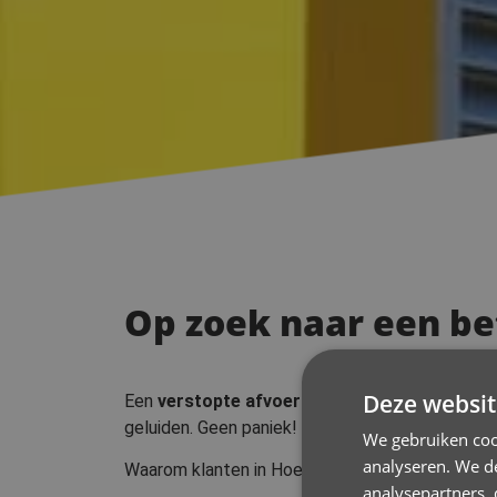
Op zoek naar een be
Deze websit
Een
verstopte afvoer
kan voor flink wat overl
geluiden. Geen paniek! Onze
ontstoppingsdiens
We gebruiken coo
analyseren. We de
Waarom klanten in Hoeilaart kiezen voor Guido
analysepartners,