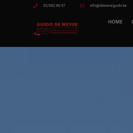
02/582.80.97
info@deweverguido.be
HOME