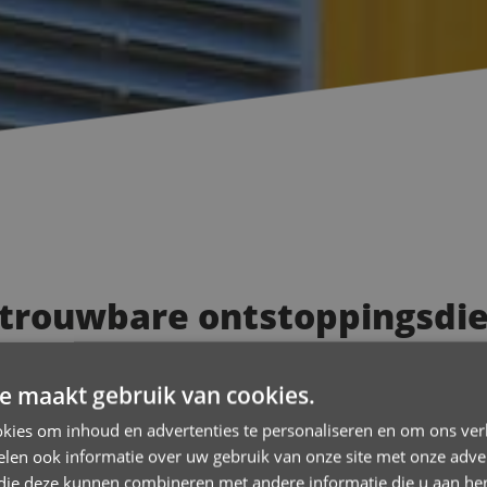
trouwbare ontstoppingsdien
e maakt gebruik van cookies.
ast zorgen. Het water loopt niet weg, er hangt een onaangename 
t in Hoeilaart
staat 24/7 klaar om je probleem snel en vakkund
kies om inhoud en advertenties te personaliseren en om ons ver
len ook informatie over uw gebruik van onze site met onze adver
 De Wever
 die deze kunnen combineren met andere informatie die u aan hen