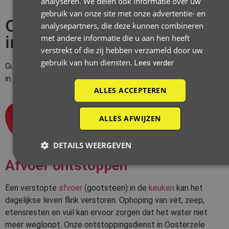
analyseren. We delen ook informatie over uw
gebruik van onze site met onze advertentie- en
Onze ontstoppingsdiensten
analysepartners, die deze kunnen combineren
in Oosterzele
met andere informatie die u aan hen heeft
verstrekt of die zij hebben verzameld door uw
gebruik van hun diensten.
Lees verder
Guido De Wever biedt allerhande
ontstoppingsdiensten
aan
in jouw regio.
ALLES ACCEPTEREN
1
ALLES AFWIJZEN
DETAILS WEERGEVEN
Afvoer ontstoppen
Een verstopte
afvoer
(gootsteen) in de
keuken
kan het
dagelijkse leven flink verstoren. Ophoping van vet, zeep,
etensresten en vuil kan ervoor zorgen dat het water niet
meer wegloopt. Onze ontstoppingsdienst in Oosterzele