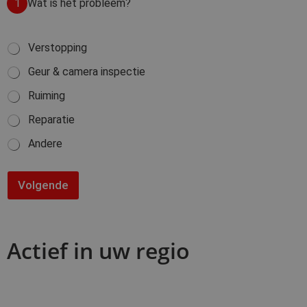
1
Wat is het probleem?
W
Verstopping
a
Geur & camera inspectie
t
i
Ruiming
s
h
Reparatie
e
t
Andere
p
r
o
Volgende
b
l
e
e
m
Actief in uw regio
?