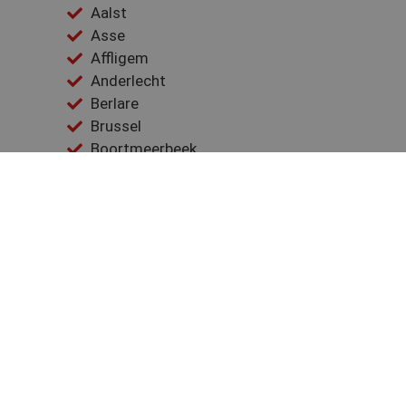
Aalst
Asse
Affligem
Anderlecht
Berlare
Brussel
Boortmeerbeek
Buggenhout
Denderleeuw
Dendermonde
Dilbeek
Evere
Elsene
Gooik
Geraardsbergen
Galmaarden
Ganshoren
Groot-Bijgaarden