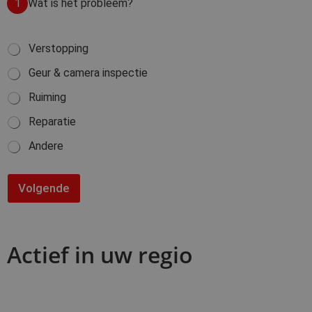
1
Wat is het probleem?
W
Verstopping
a
Geur & camera inspectie
t
i
Ruiming
s
h
Reparatie
e
t
Andere
p
r
o
Volgende
b
l
e
e
m
Actief in uw regio
?