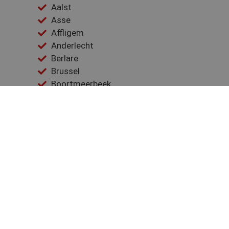
Aalst
Asse
Affligem
Anderlecht
Berlare
Brussel
Boortmeerbeek
Buggenhout
Denderleeuw
Dendermonde
Dilbeek
Evere
Elsene
Gooik
Geraardsbergen
Galmaarden
Ganshoren
Groot-Bijgaarden