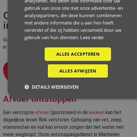
analyseren. We delen ook informatie over uw
gebruik van onze site met onze advertentie- en
Onze ontstoppingsdiensten
analysepartners, die deze kunnen combineren
in Machelen
met andere informatie die u aan hen heeft
verstrekt of die zij hebben verzameld door uw
gebruik van hun diensten.
Lees verder
Guido De Wever biedt allerhande
ontstoppingsdiensten
aan
in jouw regio.
ALLES ACCEPTEREN
1
ALLES AFWIJZEN
DETAILS WEERGEVEN
Afvoer ontstoppen
Een verstopte
afvoer
(gootsteen) in de
keuken
kan het
dagelijkse leven flink verstoren. Ophoping van vet, zeep,
etensresten en vuil kan ervoor zorgen dat het water niet
meer wegloopt. Onze ontstoppingsdienst in Machelen