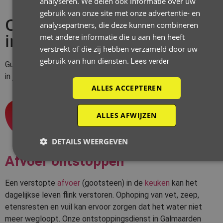
analyseren. We delen ook informatie over uw
gebruik van onze site met onze advertentie- en
Onze ontstoppingsdiensten
analysepartners, die deze kunnen combineren
in Galmaarden
met andere informatie die u aan hen heeft
verstrekt of die zij hebben verzameld door uw
gebruik van hun diensten.
Lees verder
Guido De Wever biedt allerhande
ontstoppingsdiensten
aan
in jouw regio.
ALLES ACCEPTEREN
1
ALLES AFWIJZEN
DETAILS WEERGEVEN
Afvoer ontstoppen
Een verstopte
afvoer
(gootsteen) in de
keuken
kan het
dagelijkse leven flink verstoren. Ophoping van vet, zeep,
etensresten en vuil kan ervoor zorgen dat het water niet
meer wegloopt. Onze ontstoppingsdienst in Galmaarden