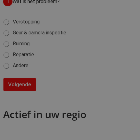
1
Wat is het probleem?
W
Verstopping
a
Geur & camera inspectie
t
i
Ruiming
s
h
Reparatie
e
t
Andere
p
r
o
Volgende
b
l
e
e
m
Actief in uw regio
?