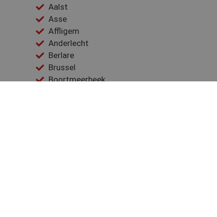
Aalst
Asse
Affligem
Anderlecht
Berlare
Brussel
Boortmeerbeek
Buggenhout
Denderleeuw
Dendermonde
Dilbeek
Evere
Elsene
Gooik
Geraardsbergen
Galmaarden
Ganshoren
Groot-Bijgaarden