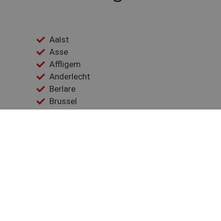
Aalst
Asse
Affligem
Anderlecht
Berlare
Brussel
Boortmeerbeek
Buggenhout
Denderleeuw
Dendermonde
Dilbeek
Evere
Elsene
Gooik
Geraardsbergen