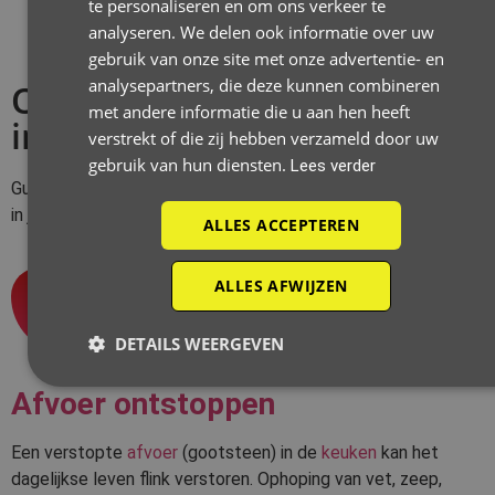
te personaliseren en om ons verkeer te
analyseren. We delen ook informatie over uw
gebruik van onze site met onze advertentie- en
analysepartners, die deze kunnen combineren
Onze ontstoppingsdiensten
met andere informatie die u aan hen heeft
in Sint-Lievens-Houtem
verstrekt of die zij hebben verzameld door uw
gebruik van hun diensten.
Lees verder
Guido De Wever biedt allerhande
ontstoppingsdiensten
aan
in jouw regio.
ALLES ACCEPTEREN
1
ALLES AFWIJZEN
DETAILS WEERGEVEN
Afvoer ontstoppen
Een verstopte
afvoer
(gootsteen) in de
keuken
kan het
dagelijkse leven flink verstoren. Ophoping van vet, zeep,