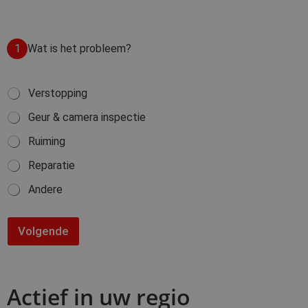
1
Wat is het probleem?
W
Verstopping
a
Geur & camera inspectie
t
i
Ruiming
s
h
Reparatie
e
t
Andere
p
r
o
Volgende
b
l
e
e
m
Actief in uw regio
?