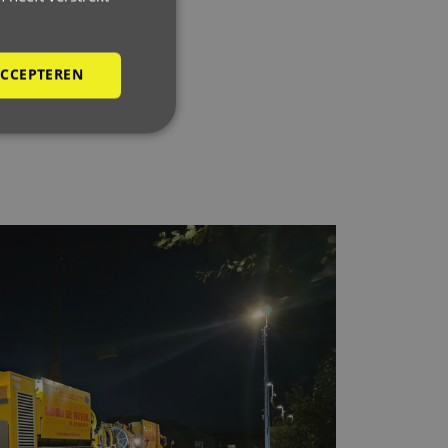
ainage.
lète.
ACCEPTEREN