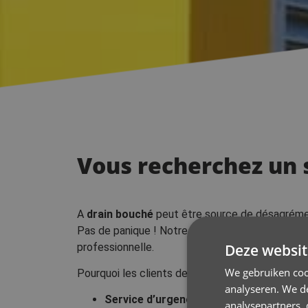
Vous recherchez un 
A
drain bouché
peut être source de désagrément
Pas de panique ! Notre
Le service de débouch
Deze websit
professionnelle.
We gebruiken coo
Pourquoi les clients de Lede choisissent-ils Gu
analyseren. We de
Service d’urgence 24/7
– Assistance rap
analysepartners,