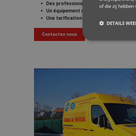
Des professionnels expérimentés
– Des
of die zij hebbe
Un équipement moderne
– Inspection pa
Une tarification transparente
– Pas de c
DETAILS WE
Contactez nous