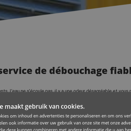
service de débouchage fiabl
s. L’eau ne s’écoule pas, il y a une odeur désagréable et vous
age de Lede
est prêt 24 heures sur 24, 7 jours sur 7, à résoudr
e maakt gebruik van cookies.
kies om inhoud en advertenties te personaliseren en om ons ver
ido De Wever ?
len ook informatie over uw gebruik van onze site met onze adver
ide pour tous les types de blocages.
 die deze kunnen combineren met andere informatie die u aan hen