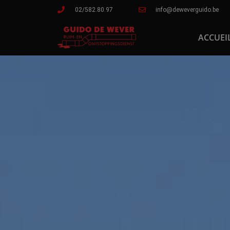
02/582.80.97
info@deweverguido.be
ACCUEI