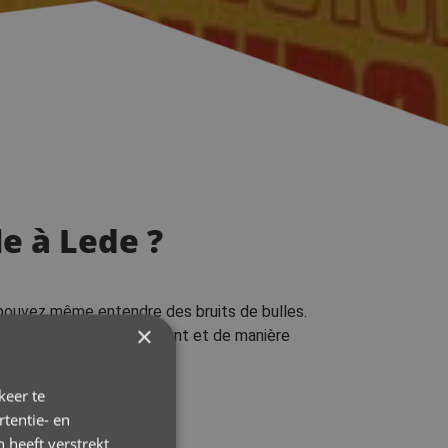
e à Lede ?
 pouvez même entendre des bruits de bulles.
×
e votre problème rapidement et de manière
keer te
tentie- en
 heeft verstrekt