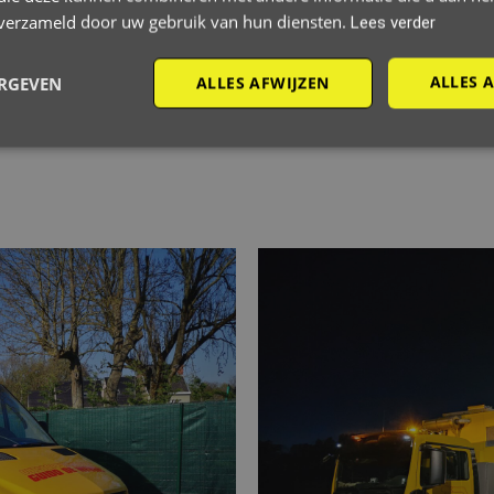
 années d’expertise en matière d’égouts et de problèmes de dr
n verzameld door uw gebruik van hun diensten.
Lees verder
r caméra et nettoyage à haute pression pour une solution comp
oûts cachés, des tarifs clairs.
ALLES 
ERGEVEN
ALLES AFWIJZEN