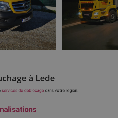
uchage à Lede
e
services de déblocage
dans votre région.
nalisations