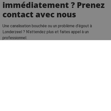
immédiatement ? Prenez
contact avec nous
Une canalisation bouchée ou un problème d’égout à
Londerzeel ? N’attendez plus et faites appel à un
professionnel.
Appelez-nous 24 heures sur 24 et 7 jours sur 7 pour les
interventions urgentes :
02 582 80 97
Demande de devis
Zone de travail : toute la région de Londerzeel et les
communes environnantes
Nos professionnels expérimentés vous garantissent une
solution rapide et efficace, sans tracas. Guido De Wever est
actif en Flandre orientale, dans le Brabant flamand et dans la
région de Bruxelles-Capitale.
Prenez contact avec nous
dès aujourd’hui !