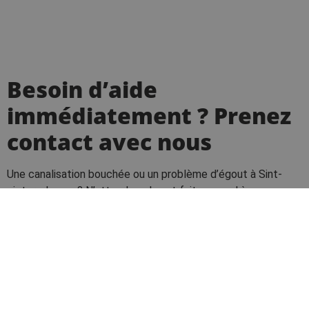
Besoin d’aide
immédiatement ? Prenez
contact avec nous
Une canalisation bouchée ou un problème d’égout à Sint-
pieters-leeuw ? N’attendez plus et faites appel à un
professionnel.
Appelez-nous 24 heures sur 24 et 7 jours sur 7 pour les
interventions urgentes :
02 582 80 97
Demande de devis
Zone de travail : toute la région de Sint-Pieters-leeuw
et les communes environnantes