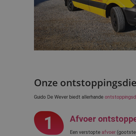
Onze ontstoppingsdie
Guido De Wever biedt allerhande
ontstoppingsd
1
Afvoer ontstopp
Een verstopte
afvoer
(gootste