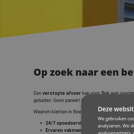
Op zoek naar een be
Een
verstopte afvoer
kan voor flink wat overl
geluiden. Geen paniek! Onze
ontstoppingsdiens
Deze websit
Waarom klanten in Beersel kiezen voor Guido D
We gebruiken coo
24/7 spoedservice
– Snelle hulp bij alle
analyseren. We de
Ervaren vakmannen
– Jarenlange experti
analysepartners,