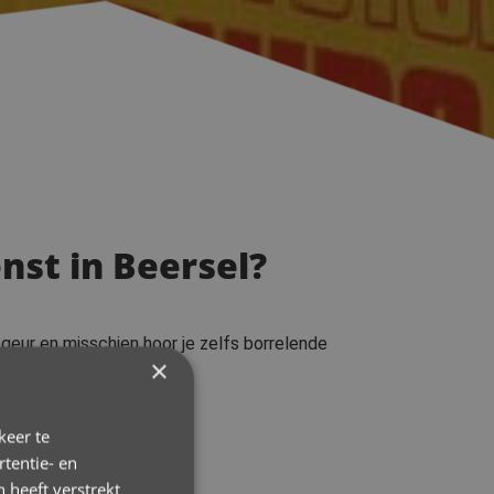
st in Beersel?
geur en misschien hoor je zelfs borrelende
×
 op te lossen.
keer te
tentie- en
 heeft verstrekt