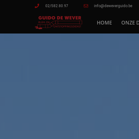
02/582.80.97
info@deweverguido.be
HOME
ONZE 