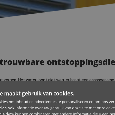
trouwbare ontstoppingsdien
ast zorgen. Het water loopt niet weg, er hangt een onaangename 
t in Beersel
staat 24/7 klaar om je probleem snel en vakkundig
e maakt gebruik van cookies.
e Wever
kies om inhoud en advertenties te personaliseren en om ons ver
 soorten verstoppingen.
len ook informatie over uw gebruik van onze site met onze adver
se in rioleringen en afvoerproblemen.
 die deze kunnen combineren met andere informatie die u aan hen