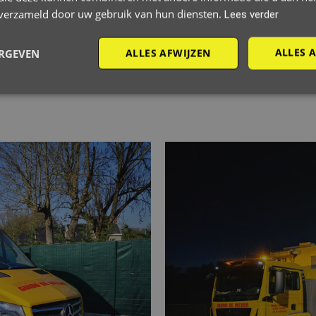
en hogedrukreiniging voor een grondige oplossing.
n verzameld door uw gebruik van hun diensten.
Lees verder
sten, duidelijke tarieven.
ALLES 
ERGEVEN
ALLES AFWIJZEN