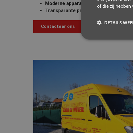
Moderne apparatuur
– Camera-inspectie 
of die zij hebbe
Transparante prijzen
– Geen verborgen ko
DETAILS WE
Contacteer ons