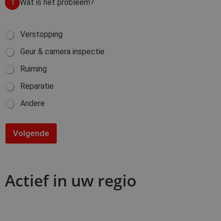
1
Wat is het probleem?
W
Verstopping
a
Geur & camera inspectie
t
i
Ruiming
s
h
Reparatie
e
t
Andere
p
r
o
Volgende
b
l
e
e
m
Actief in uw regio
?