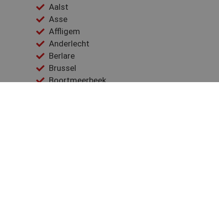
Aalst
Asse
Affligem
Anderlecht
Berlare
Brussel
Boortmeerbeek
Buggenhout
Denderleeuw
Dendermonde
Dilbeek
Evere
Elsene
Gooik
Geraardsbergen
Galmaarden
Ganshoren
Groot-Bijgaarden