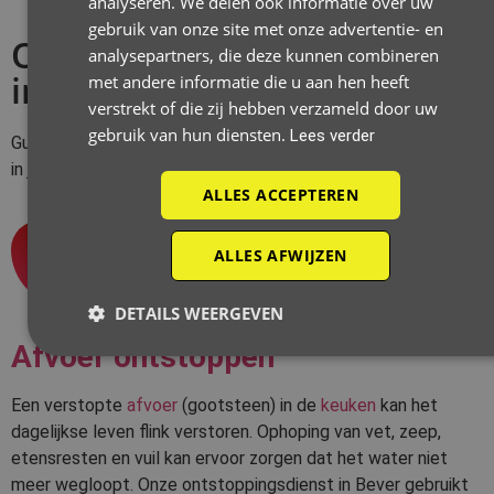
analyseren. We delen ook informatie over uw
gebruik van onze site met onze advertentie- en
Onze ontstoppingsdiensten
analysepartners, die deze kunnen combineren
in Bever
met andere informatie die u aan hen heeft
verstrekt of die zij hebben verzameld door uw
gebruik van hun diensten.
Lees verder
Guido De Wever biedt allerhande
ontstoppingsdiensten
aan
in jouw regio.
ALLES ACCEPTEREN
1
ALLES AFWIJZEN
DETAILS WEERGEVEN
Afvoer ontstoppen
Een verstopte
afvoer
(gootsteen) in de
keuken
kan het
dagelijkse leven flink verstoren. Ophoping van vet, zeep,
etensresten en vuil kan ervoor zorgen dat het water niet
meer wegloopt. Onze ontstoppingsdienst in Bever gebruikt