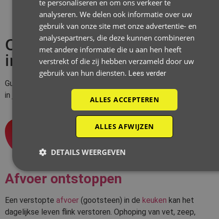
te personaliseren en om ons verkeer te
analyseren. We delen ook informatie over uw
gebruik van onze site met onze advertentie- en
analysepartners, die deze kunnen combineren
Onze ontstoppingsdiensten
met andere informatie die u aan hen heeft
in Erembodegem
verstrekt of die zij hebben verzameld door uw
gebruik van hun diensten.
Lees verder
Guido De Wever biedt allerhande
ontstoppingsdiensten
aan
in jouw regio.
ALLES ACCEPTEREN
1
ALLES AFWIJZEN
DETAILS WEERGEVEN
Afvoer ontstoppen
Een verstopte
afvoer
(gootsteen) in de
keuken
kan het
dagelijkse leven flink verstoren. Ophoping van vet, zeep,